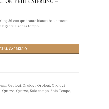
ton Petite Sterling –
terling 36 con quadrante bianco ha un tocco
elegante e senza tempo.
GI AL CARRELLO
onna
,
Orologi
,
Orologi
,
Orologi
,
Orologi
,
o
,
Quarzo
,
Quarzo
,
Solo tempo
,
Solo Tempo
,