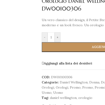
Orologio Daniel Welling
DW00100306
Un vero classico del design, il Petite S
moderno e un look fresco. Un orologio 
-
+
AGGIUN
Aggiungi alla lista dei desideri
COD:
DW00100306
Categorie:
Daniel Wellington
,
Donna
,
D
Orologi
,
Orologi
,
Promo
,
Promo
,
Prom
Uomo
,
Uomo
Tag:
daniel wellington
,
orologio