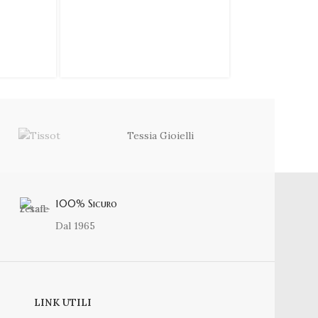
€
29,90
Tessia Gioielli
100% Sicuro
Dal 1965
LINK UTILI