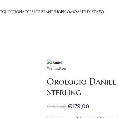
 COLLECTION
ACCESSORI
BRAND
SHOP
PROMO
AIUTI DI STATO
Orologio Daniel
Sterling
€
179,00
€
199,00