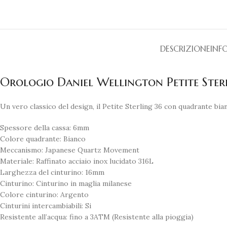
DESCRIZIONE
INF
Orologio Daniel Wellington Petite S
Un vero classico del design, il Petite Sterling 36 con quadrante b
Spessore della cassa:
6mm
Colore quadrante: Bianco
Meccanismo:
Japanese Quartz Movement
Materiale: Raffinato acciaio inox lucidato 316L
Larghezza del cinturino:
16mm
Cinturino:
Cinturino in maglia milanese
Colore cinturino: Argento
Cinturini intercambiabili:
Si
Resistente all’acqua: f
ino a 3ATM (Resistente alla pioggia)