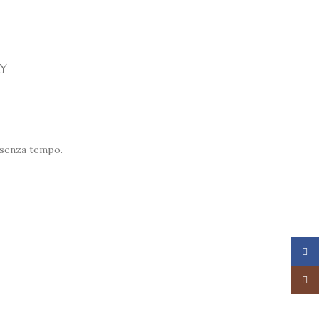
RY
 senza tempo.
Face
Insta