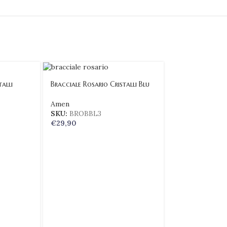
alli
Bracciale Rosario Cristalli Blu
Amen
SKU:
BROBBL3
€
29,90
Bracciale Rosari
Amen
SKU:
BROBN3