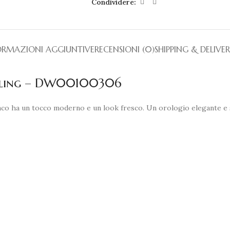
Condividere:
ORMAZIONI AGGIUNTIVE
RECENSIONI (0)
SHIPPING & DELIVE
terling – DW00100306
ianco ha un tocco moderno e un look fresco. Un orologio elegante e