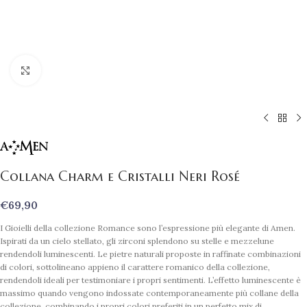
Clicca per ingrandire
Collana Charm e Cristalli Neri Rosé
€
69,90
I Gioielli della collezione Romance sono l’espressione più elegante di Amen.
Ispirati da un cielo stellato, gli zirconi splendono su stelle e mezzelune
rendendoli luminescenti. Le pietre naturali proposte in raffinate combinazioni
di colori, sottolineano appieno il carattere romanico della collezione,
rendendoli ideali per testimoniare i propri sentimenti. L’effetto luminescente è
massimo quando vengono indossate contemporaneamente più collane della
collezione, combinando i propri colori preferiti in un perfetto mix di