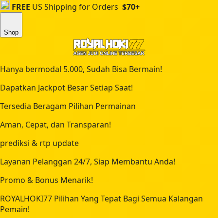
FREE
US Shipping for Orders
$70+
Shop
Hanya bermodal 5.000, Sudah Bisa Bermain!
Dapatkan Jackpot Besar Setiap Saat!
Tersedia Beragam Pilihan Permainan
Aman, Cepat, dan Transparan!
prediksi & rtp update
Layanan Pelanggan 24/7, Siap Membantu Anda!
Promo & Bonus Menarik!
ROYALHOKI77 Pilihan Yang Tepat Bagi Semua Kalangan
Pemain!