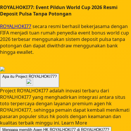
ROYALHOKI77: Event Pildun World Cup 2026 Resmi
Deposit Pulsa Tanpa Potongan
ROYALHOKI77
secara resmi berhasil bekerjasama dengan
FIFA menjadi tuan rumah penyedia event bonus world cup
2026 terbesar menggunakan sistem deposit pulsa tanpa
potongan dan dapat diwithdraw menggunakan bank
hingga ewallet.
Apa itu Project ROYALHOKI77?
Project ROYALHOKI77 adalah inovasi terbaru dari
ROYALHOKI77 yang menghadirkan integrasi antara situs
toto terpercaya dengan layanan premium agen hk
ROYALHOKI77, sehingga pemain dapat kembali menikmati
pasaran populer situs hk pools dengan keamanan dan
kualitas terbaik minggu ini.
Learn More
Mengapa memilih Agen HK ROYALHOKI77 di ROYALHOKI77?