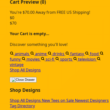
Cart Preview (0)
You're
$70.00
Away from
FREE US Shipping!
$0
$70
Your Cart is empty...
Discover something you'll love!
animals
anime
drinks
fantasy
food
funny
movies
sci-fi
sports
television
vintage
Shop All Designs
Shop Designs
Shop All Designs
New Tees on Sale
Newest Designers
Tag Directory