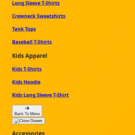
Long Sleeve T-Shirts
Crewneck Sweatshirts
Tank Tops
Baseball T-Shirts
Kids Apparel
Kids T-Shirts
Kids Hoodie
Kids Long Sleeve T-Shirt
Back To Menu
Accessories