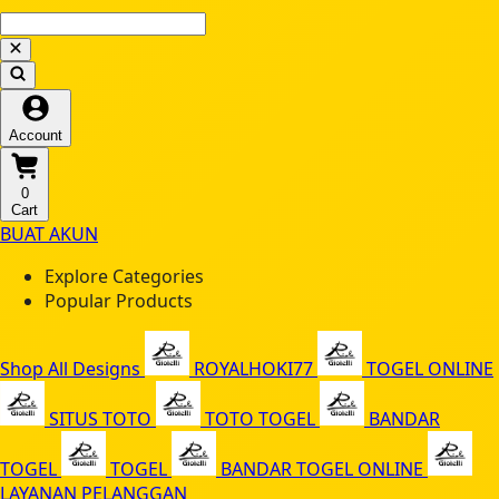
Account
0
Cart
BUAT AKUN
Explore Categories
Popular Products
Shop All Designs
ROYALHOKI77
TOGEL ONLINE
SITUS TOTO
TOTO TOGEL
BANDAR
TOGEL
TOGEL
BANDAR TOGEL ONLINE
LAYANAN PELANGGAN