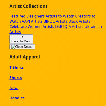
Artist Collections
Featured Designers
Artists to Watch
Creators to
Watch
AAPI Artists
BIPOC Artists
Black Artists
Celebrate Women Artists
LGBTQIA Artists
Ukrainian
Artists
Back To Menu
Adult Apparel
T-Shirts
Shorts
New!
Hoodies