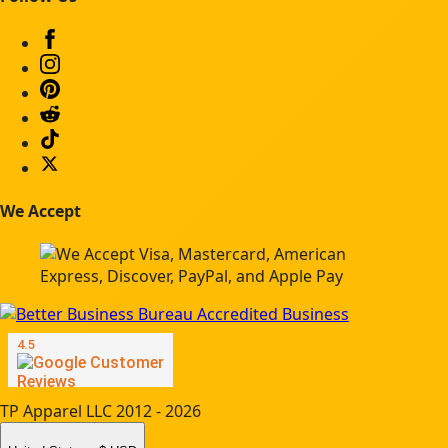
We Accept
TP Apparel LLC 2012 - 2026