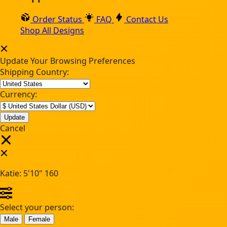
Order Status
FAQ
Contact Us
Shop All Designs
Update Your Browsing Preferences
Shipping Country:
Currency:
Cancel
Katie:
5'10"
160
Select your person:
Male
Female