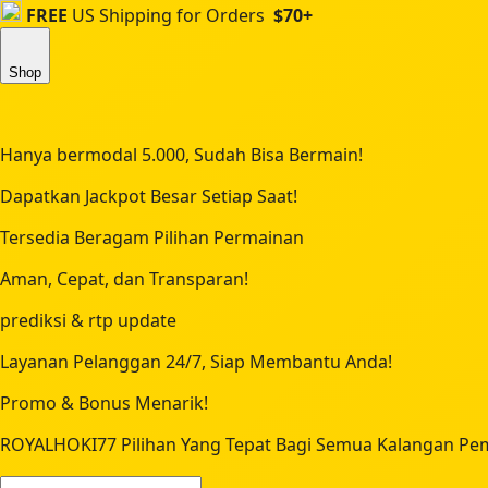
FREE
US Shipping for Orders
$70+
Shop
Hanya bermodal 5.000, Sudah Bisa Bermain!
Dapatkan Jackpot Besar Setiap Saat!
Tersedia Beragam Pilihan Permainan
Aman, Cepat, dan Transparan!
prediksi & rtp update
Layanan Pelanggan 24/7, Siap Membantu Anda!
Promo & Bonus Menarik!
ROYALHOKI77 Pilihan Yang Tepat Bagi Semua Kalangan Pe