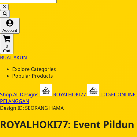
Account
0
Cart
BUAT AKUN
Explore Categories
Popular Products
Shop All Designs
ROYALHOKI77
TOGEL ONLINE
PELANGGAN
Design ID: SEORANG HAMA
ROYALHOKI77: Event Pildun 