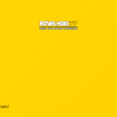
main!