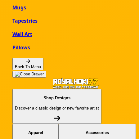
Mugs
Tapestries
Wall Art
Pillows
Back To Menu
Shop Designs
Discover a classic design or new favorite artist
Apparel
Accessories