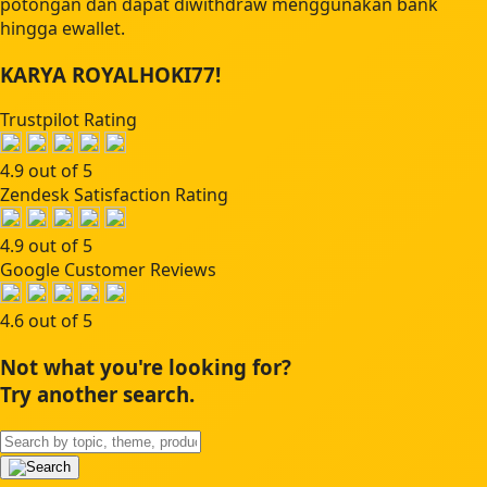
potongan dan dapat diwithdraw menggunakan bank
hingga ewallet.
KARYA ROYALHOKI77!
Trustpilot Rating
4.9 out of 5
Zendesk Satisfaction Rating
4.9 out of 5
Google Customer Reviews
4.6 out of 5
Not what you're looking for?
Try another search.