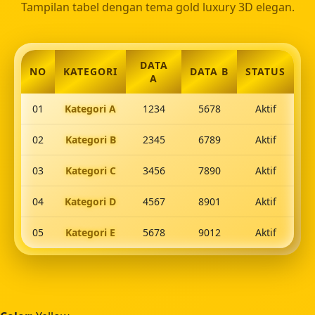
Tampilan tabel dengan tema gold luxury 3D elegan.
DATA
NO
KATEGORI
DATA B
STATUS
A
01
Kategori A
1234
5678
Aktif
02
Kategori B
2345
6789
Aktif
03
Kategori C
3456
7890
Aktif
04
Kategori D
4567
8901
Aktif
05
Kategori E
5678
9012
Aktif