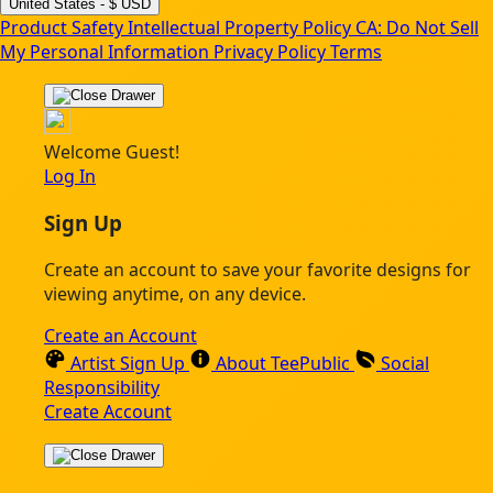
United States - $ USD
Product Safety
Intellectual Property Policy
CA: Do Not Sell
My Personal Information
Privacy Policy
Terms
Welcome Guest!
Log In
Sign Up
Create an account to save your favorite designs for
viewing anytime, on any device.
Create an Account
Artist Sign Up
About TeePublic
Social
Responsibility
Create Account