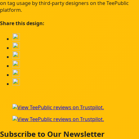
on tag usage by third-party designers on the TeePublic
platform.
Share this design:
Subscribe to Our Newsletter