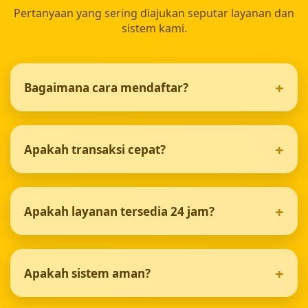
Pertanyaan yang sering diajukan seputar layanan dan
sistem kami.
Bagaimana cara mendaftar?
Klik tombol daftar, isi data yang dibutuhkan
dengan benar, lalu konfirmasi akun Anda. Proses
Apakah transaksi cepat?
hanya memerlukan beberapa menit.
Semua proses deposit dan withdraw dilakukan
secara otomatis dan cepat selama data yang
Apakah layanan tersedia 24 jam?
diberikan valid.
Customer service kami siap membantu Anda 24
jam setiap hari tanpa henti.
Apakah sistem aman?
Website menggunakan sistem keamanan terbaru