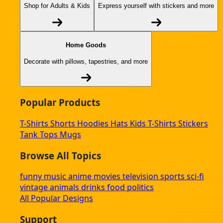
Shop for Adults & Kids
Express yourself with stickers and more
Home Goods
Decorate with pillows, tapestries, and more
Popular Products
T-Shirts
Shorts
Hoodies
Hats
Kids T-Shirts
Stickers
Tank Tops
Mugs
Browse All Topics
funny
music
anime
movies
television
sports
sci-fi
vintage
animals
drinks
food
politics
All Popular Designs
Support