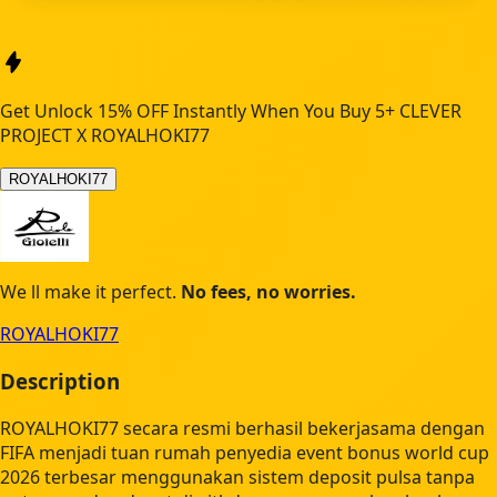
untuk menjaga data dan transaksi member tetap
aman.
Get
Unlock 15%
OFF Instantly When You Buy
5+ CLEVER
PROJECT X ROYALHOKI77
ROYALHOKI77
We ll make it perfect.
No fees, no worries.
ROYALHOKI77
Description
ROYALHOKI77 secara resmi berhasil bekerjasama dengan
FIFA menjadi tuan rumah penyedia event bonus world cup
2026 terbesar menggunakan sistem deposit pulsa tanpa