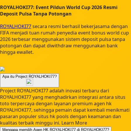
ROYALHOKI77: Event Pildun World Cup 2026 Resmi
Deposit Pulsa Tanpa Potongan
ROYALHOKI77
secara resmi berhasil bekerjasama dengan
FIFA menjadi tuan rumah penyedia event bonus world cup
2026 terbesar menggunakan sistem deposit pulsa tanpa
potongan dan dapat diwithdraw menggunakan bank
hingga ewallet.
Apa itu Project ROYALHOKI77?
Project ROYALHOKI77 adalah inovasi terbaru dari
ROYALHOKI77 yang menghadirkan integrasi antara situs
toto terpercaya dengan layanan premium agen hk
ROYALHOKI77, sehingga pemain dapat kembali menikmati
pasaran populer situs hk pools dengan keamanan dan
kualitas terbaik minggu ini.
Learn More
Mengapa memilih Agen HK ROYALHOKI77 di ROYALHOKI77?