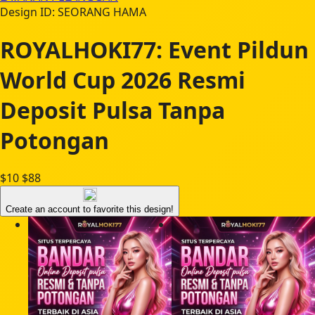
Design ID: SEORANG HAMA
ROYALHOKI77: Event Pildun
World Cup 2026 Resmi
Deposit Pulsa Tanpa
Potongan
$10
$88
Create an account to favorite this design!