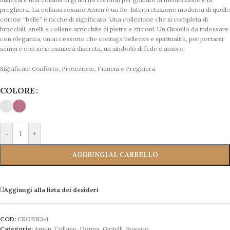
preghiera. La collana rosario Amen è un Re-Interpretazione moderna di quelle
corone “belle” e ricche di significato. Una collezione che si completa di
bracciali, anelli e collane arricchite di pietre e zirconi. Un Gioiello da indossare
con eleganza, un accessorio che coniuga bellezza e spiritualità, per portarsi
sempre con sé in maniera discreta, un simbolo di fede e amore.
Significati: Conforto, Protezione, Fiducia e Preghiera.
COLORE
-
+
AGGIUNGI AL CARRELLO
Aggiungi alla lista dei desideri
COD:
CROBN3-1
Categorie:
Amen
,
Collane
,
Donna
,
Gioielli
,
Rosario