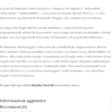
La parola diamante deriva dal greco adamas che significa “indomabile”,
“inflessibile”, “indistruttibile”, conosciuto in Oriente fin dal 3000 a.C. è solo
attraversi le spedizioni di Alessandro Magno che compare in Occidente.
La leggenda degli antichi romani attribuisce a questa pietra poteri
soprannaturali, infatti chi la possiede sarà sempre protetto da malattie e brutti
sogni: ancora oggi molti associano il Diamante ad un potente talismano.
Il Diamante simboleggia i valori morali e intellettuali, rappresenta le diverse
sfaccettature della personalità, come la purezza, l’innocenza, l’invincibilità e la
forza. Alla confezione regalo ci pensiamo noi Scegli come confezionare il tuo
regalo nel carrello e scopri le nuove confezioni regalo eleganti e minimal per
rendere la tua sorpresa unica e indimenticabile. Puoi anche personalizza il
colore del fiocco e scrivi il tuo messaggio. Confezioniamo con cura il tuo
regalo come in negozio.
Scopri altri prodotti
Marika Gioielli
nel nostro store.
Informazioni aggiuntive
Recensioni (0)