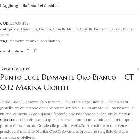
Aggiungi alla lista dei desideri
COD:
CDGRIF12
Categorie:
Diamanti
,
Donna
,
Gioielli
,
Marika Gioielli
,
Pietre Preziose
,
Punto
Luce
Tag:
diamanti
,
marika
,
oro bianco
Condividere:
Descrizione
Punto Luce Diamante Oro Bianco – CT
0.12 Marika Gioielli
Punto Luce Diamante Oro Bianco – CT 0.12 Marika Gioielli – Dietro ogni
gioiello, un’emozione che diventa un simbolo. Di un amore, di una nascita, di
un anniversario. È con questa filosofia che nascono le creazioni di
Marika
Gioielli
marchio che sa attingere alla tradizione rinnovandosi al contempo
giorno dopo giorno. Grazie alla passione ed alla vocazione per le pietre
preziose, il marchio Marika Gioielli diventa espressione tangibile di alta e
ricercata gioielleria.