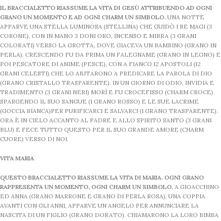
IL BRACCIALETTO RIASSUME LA VITA DI GESÙ ATTRIBUENDO AD OGNI
GRANO UN MOMENTO E AD OGNI CHARM UN SIMBOLO.
UNA NOTTE
APPARVE UNA STELLA LUMINOSA (STELLINA) CHE GUIDÒ I RE MAGI (3
CORONE), CON IN MANO 3 DONI ORO, INCENSO E MIRRA (3 GRANI
COLORATI) VERSO LA GROTTA, DOVE GIACEVA UN BAMBINO (GRANO IN
PERLA). CRESCENDO FU DA PRIMA UN FALEGNAME (GRANO IN LEGNO) E
POI PESCATORE DI ANIME (PESCE), CON A FIANCO 12 APOSTOLI (12
GRANI CELESTI) CHE LO AIUTARONO A PREDICARE LA PAROLA DI DIO
(GRANO CRISTALLO TRASPARENTE). IN UN GIORNO DI ODIO, INVIDIA E
TRADIMENTO (3 GRANI NERI) MORÌ E FU CROCEFISSO (CHARM CROCE)
SPARGENDO IL SUO SANGUE (1 GRANO ROSSO) E LE SUE LACRIME
(GOCCIA BIANCA)PER PURIFICARCI E SALVARCI (1 GRANO TRASPARENTE).
ORA È IN CIELO ACCANTO AL PADRE E ALLO SPIRITO SANTO (3 GRANI
BLU) E FECE TUTTO QUESTO PER IL SUO GRANDE AMORE (CHARM
CUORE) VERSO DI NOI.
VITA MARIA
QUESTO BRACCIALETTO RIASSUME LA VITA DI MARIA. OGNI GRANO
RAPPRESENTA UN MOMENTO, OGNI CHARM UN SIMBOLO.
A GIOACCHINO
ED ANNA (GRANO MARRONE E GRANO DI PERLA ROSA), UNA COPPIA
AVANTI CON GLI ANNI, APPARVE UN ANGELO PER ANNUNCIARE LA
NASCITA DI UN FIGLIO (GRANO DORATO). CHIAMARONO LA LORO BIMBA