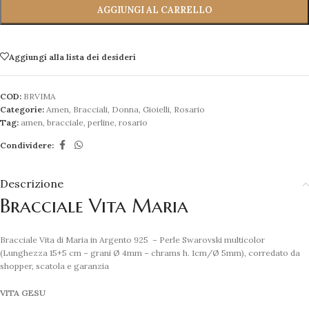
AGGIUNGI AL CARRELLO
Aggiungi alla lista dei desideri
COD:
BRVIMA
Categorie:
Amen
,
Bracciali
,
Donna
,
Gioielli
,
Rosario
Tag:
amen
,
bracciale
,
perline
,
rosario
Condividere:
Descrizione
Bracciale Vita Maria
Bracciale Vita di Maria in Argento 925 – Perle Swarovski multicolor
(Lunghezza 15+5 cm – grani Ø 4mm – chrams h. 1cm/Ø 5mm), corredato da
shopper, scatola e garanzia
VITA GESU