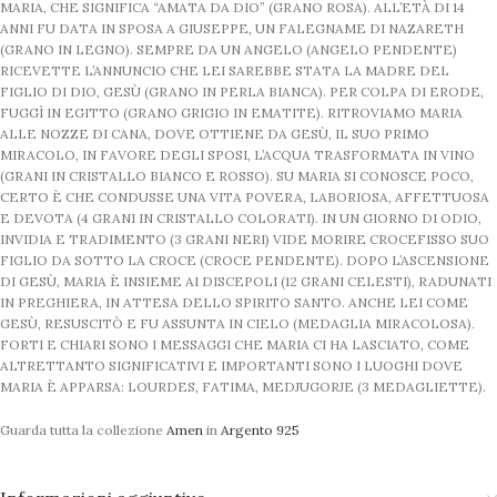
MARIA, CHE SIGNIFICA “AMATA DA DIO” (GRANO ROSA). ALL’ETÀ DI 14
ANNI FU DATA IN SPOSA A GIUSEPPE, UN FALEGNAME DI NAZARETH
(GRANO IN LEGNO). SEMPRE DA UN ANGELO (ANGELO PENDENTE)
RICEVETTE L’ANNUNCIO CHE LEI SAREBBE STATA LA MADRE DEL
FIGLIO DI DIO, GESÙ (GRANO IN PERLA BIANCA). PER COLPA DI ERODE,
FUGGÌ IN EGITTO (GRANO GRIGIO IN EMATITE). RITROVIAMO MARIA
ALLE NOZZE DI CANA, DOVE OTTIENE DA GESÙ, IL SUO PRIMO
MIRACOLO, IN FAVORE DEGLI SPOSI, L’ACQUA TRASFORMATA IN VINO
(GRANI IN CRISTALLO BIANCO E ROSSO). SU MARIA SI CONOSCE POCO,
CERTO È CHE CONDUSSE UNA VITA POVERA, LABORIOSA, AFFETTUOSA
E DEVOTA (4 GRANI IN CRISTALLO COLORATI). IN UN GIORNO DI ODIO,
INVIDIA E TRADIMENTO (3 GRANI NERI) VIDE MORIRE CROCEFISSO SUO
FIGLIO DA SOTTO LA CROCE (CROCE PENDENTE). DOPO L’ASCENSIONE
DI GESÙ, MARIA È INSIEME AI DISCEPOLI (12 GRANI CELESTI), RADUNATI
IN PREGHIERA, IN ATTESA DELLO SPIRITO SANTO. ANCHE LEI COME
GESÙ, RESUSCITÒ E FU ASSUNTA IN CIELO (MEDAGLIA MIRACOLOSA).
FORTI E CHIARI SONO I MESSAGGI CHE MARIA CI HA LASCIATO, COME
ALTRETTANTO SIGNIFICATIVI E IMPORTANTI SONO I LUOGHI DOVE
MARIA È APPARSA: LOURDES, FATIMA, MEDJUGORJE (3 MEDAGLIETTE).
Guarda tutta la collezione
Amen
in
Argento 925