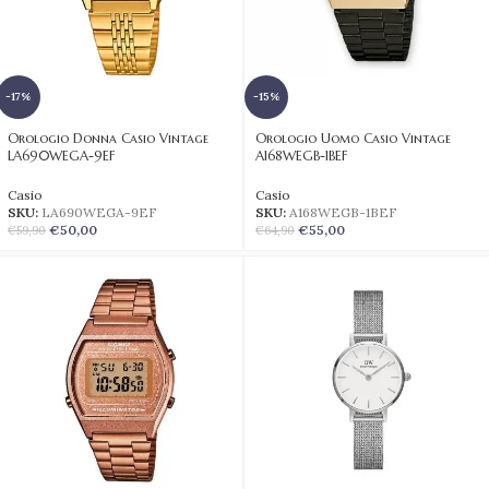
-17%
-15%
Orologio Donna Casio Vintage
Orologio Uomo Casio Vintage
LA690WEGA-9EF
A168WEGB-1BEF
Casio
Casio
SKU:
LA690WEGA-9EF
SKU:
A168WEGB-1BEF
€
50,00
€
55,00
€
59,90
€
64,90