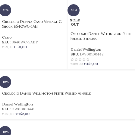
-17%
-10%
SOLD
Orologio Donna Casio Vintage G-
OUT
Shock B640WC-5AEF
Orologio Daniel Wellington Petite
Casio
Pressed Sterling
SKU:
B640WC-5AEF
€
50,00
€
59,90
Daniel Wellington
SKU:
DW00100442
€
152,00
€
169,00
-10%
Orologio Daniel Wellington Petite Pressed Ashfield
Daniel Wellington
SKU:
DW00100441
€
152,00
€
169,00
-10%