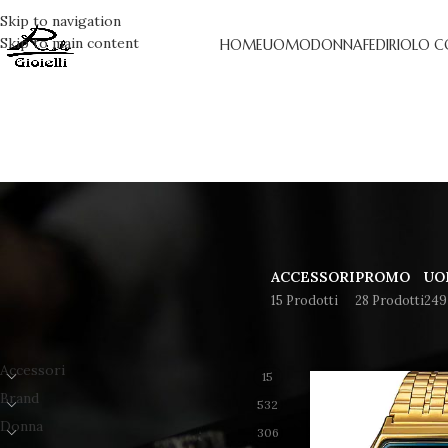
Skip to navigation
Skip to main content
HOME
UOMO
DONNA
FEDI
RIOLO C
ACCESSORI
PROMO
UO
15 Prodotti
28 Prodotti
249
CATEGORIE
Accessori
15
Brand
532
Donna
306