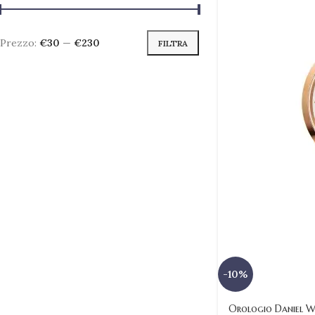
Prezzo:
€30
—
€230
FILTRA
-10%
Orologio Daniel We