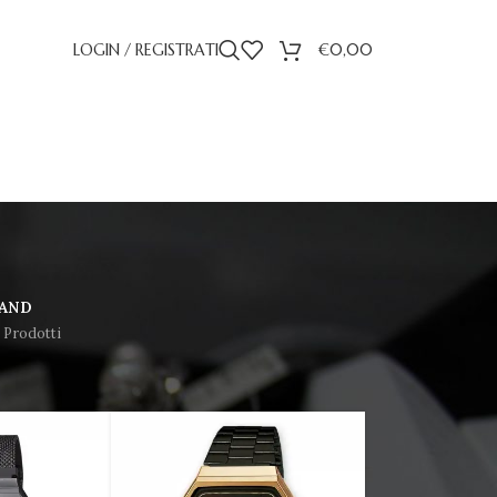
LOGIN / REGISTRATI
€
0,00
AND
 Prodotti
18
24