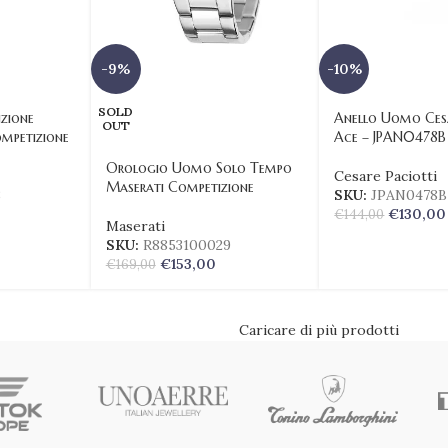
-9%
-10%
SOLD
zione
Anello Uomo Cesa
OUT
mpetizione
Ace – JPAN0478B
Orologio Uomo Solo Tempo
Cesare Paciotti
Maserati Competizione
8
SKU:
JPAN0478B
€
130,00
€
144,00
Maserati
SKU:
R8853100029
€
153,00
€
169,00
Caricare di più prodotti