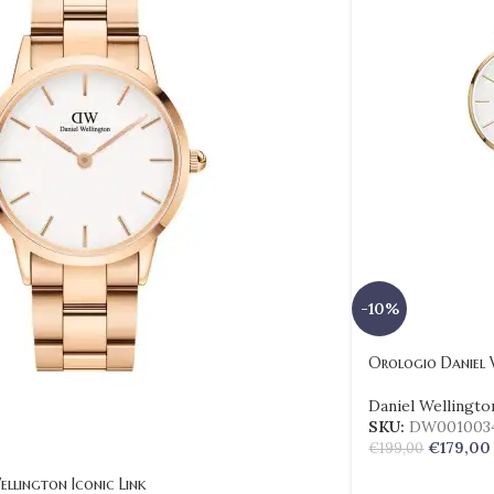
-10%
Orologio Daniel 
Daniel Wellingto
SKU:
DW001003
€
179,00
€
199,00
llington Iconic Link