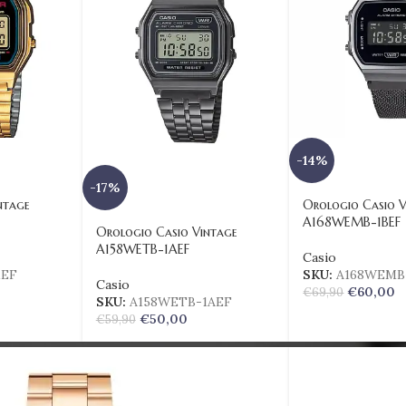
-14%
-17%
ntage
Orologio Casio V
A168WEMB-1BEF
Orologio Casio Vintage
A158WETB-1AEF
Casio
1EF
SKU:
A168WEMB
Casio
€
60,00
€
69,90
SKU:
A158WETB-1AEF
€
50,00
€
59,90