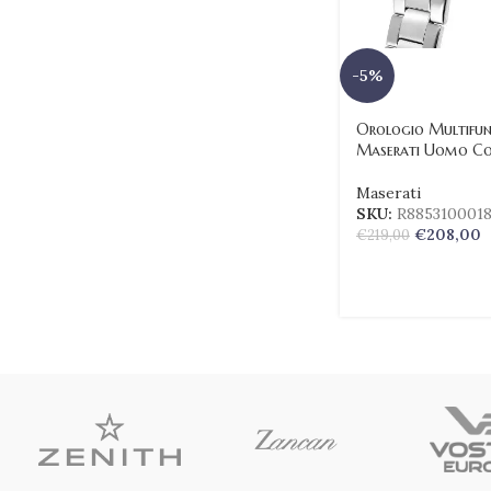
-5%
Orologio Multifun
Maserati Uomo Co
Maserati
SKU:
R885310001
€
208,00
€
219,00