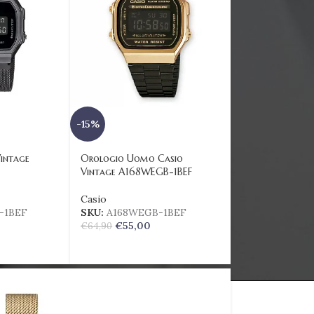
-15%
intage
Orologio Uomo Casio
Vintage A168WEGB-1BEF
Casio
-1BEF
SKU:
A168WEGB-1BEF
€
55,00
€
64,90