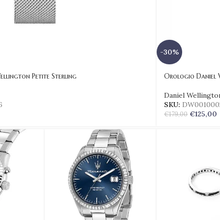
-30%
llington Petite Sterling
Orologio Daniel 
Daniel Wellingto
6
SKU:
DW001000
€
125,00
€
179,00