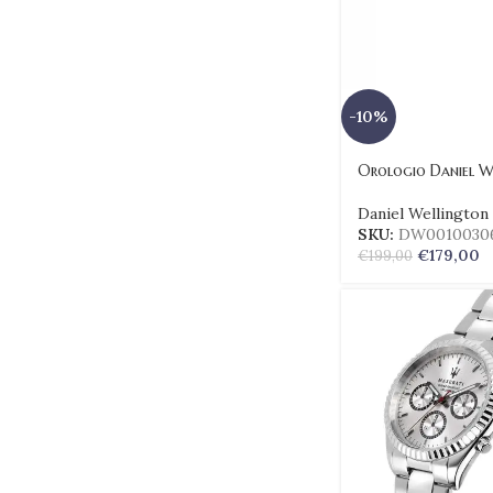
-10%
Orologio Daniel We
Daniel Wellington
SKU:
DW0010030
€
179,00
€
199,00