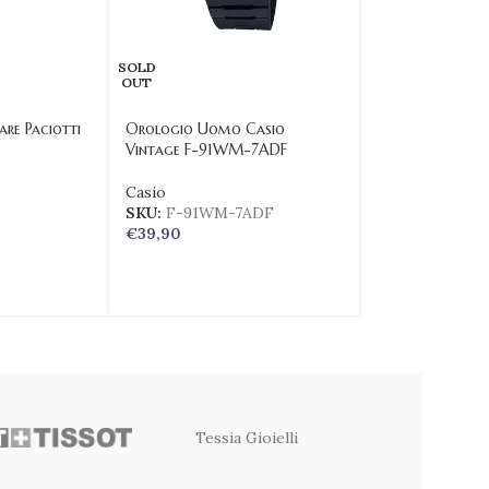
SOLD
OUT
re Paciotti
Orologio Uomo Casio
Vintage F-91WM-7ADF
Casio
SKU:
F-91WM-7ADF
€
39,90
Tessia Gioielli