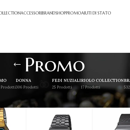
OLLECTION
ACCESSORI
BRAND
SHOP
PROMO
AIUTI DI STATO
Promo
MO
DONNA
FEDI NUZIALI
RIOLO COLLECTION
BR
 Prodotti
306 Prodotti
25 Prodotti
17 Prodotti
532
Mostra
9
12