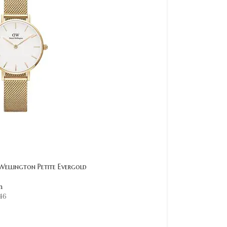
Wellington Petite Evergold
n
46