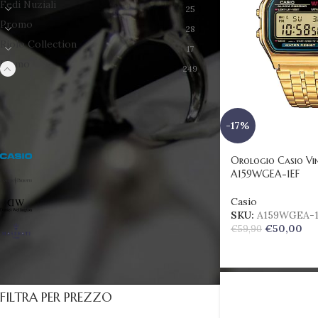
Fedi Nuziali
25
Promo
28
Riolo Collection
17
Uomo
249
BRAND
-17%
Casio
7
Orologio Casio Vi
A159WGEA-1EF
Cesare Paciotti
1
Casio
Daniel Wellington
6
SKU:
A159WGEA-
€
50,00
€
59,90
Maserati
2
FILTRA PER PREZZO