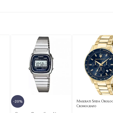
Maserati Sfida Orol
-20%
Cronografo