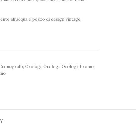
ente all’acqua e pezzo di design vintage.
Cronografo
,
Orologi
,
Orologi
,
Orologi
,
Promo
,
mo
RY