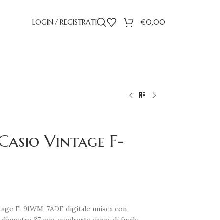
LOGIN / REGISTRATI
€
0,00
asio Vintage F-
ntage F-91WM-7ADF digitale unisex con
i diametro 37 mm, quadrante canna di fucile,