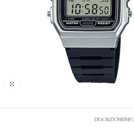
Clicca per ingrandire
DESCRIZIONE
INF