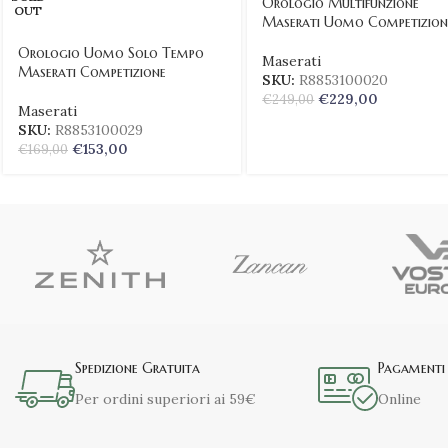
Orologio Multifunzione
OUT
Maserati Uomo Competizion
Orologio Uomo Solo Tempo
Maserati
Maserati Competizione
SKU:
R8853100020
€
229,00
€
249,00
Maserati
SKU:
R8853100029
€
153,00
€
169,00
Spedizione Gratuita
Pagamenti 
Per ordini superiori ai 59€
Online