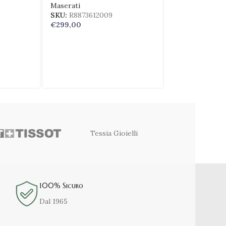
Maserati
Maserati
SKU:
R8873612009
SKU:
R8853118
€
299,00
€
249,00
Tessia Gioielli
100% Sicuro
Dal 1965