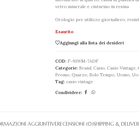
vetro minerale e cinturino in resina
Orologio per utilizzo giornaliero, resist
Esaurito
Aggiungi alla lista dei desideri
COD:
F-91WM-7ADF
Categorie:
Brand
,
Casio
,
Casio Vintage
,
Promo
,
Quarzo
,
Solo Tempo
,
Uomo
,
Uo
Tag:
casio vintage
Condividere:
ORMAZIONI AGGIUNTIVE
RECENSIONI (0)
SHIPPING & DELIVE