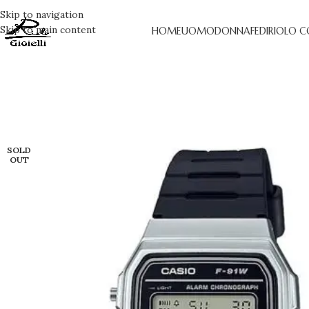
Skip to navigation
Skip to main content
HOME
UOMO
DONNA
FEDI
RIOLO C
SOLD
OUT