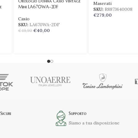
Orologio Donna Casio Vintage
Maserati
e
Mini LA670WA-2DF
SKU:
R8873640008
€
279,00
Casio
SKU:
LA670WA-2DF
€
40,00
€
49,90
Sicuri
Supporto
Siamo a tua disposizione