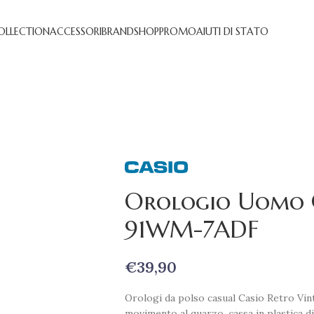
OLLECTION
ACCESSORI
BRAND
SHOP
PROMO
AIUTI DI STATO
Orologio Uomo C
91WM-7ADF
€
39,90
Orologi da polso casual Casio Retro Vi
movimento al quarzo, cassa in plastica d