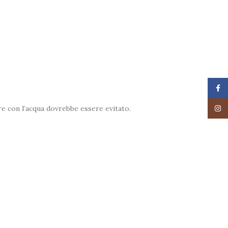
Face
re con l’acqua dovrebbe essere evitato.
Insta