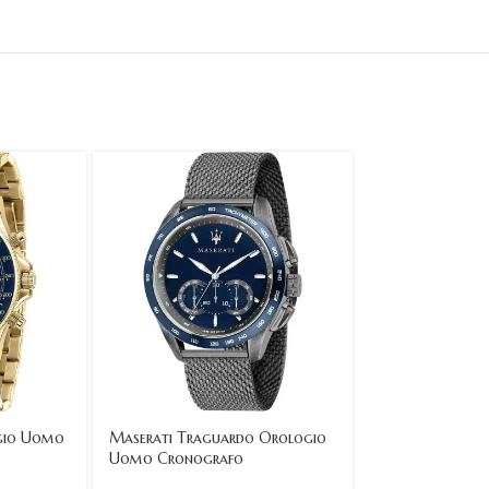
ogio Uomo
Maserati Traguardo Orologio
Maserati Epoca
Uomo Cronografo
Uomo Automati