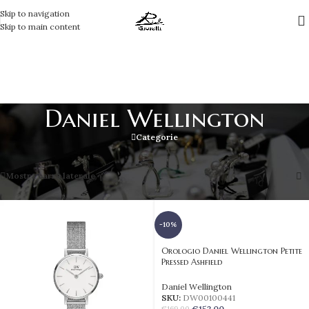
Skip to navigation
Skip to main content
Daniel Wellington
Categorie
Visualizzazione di 1-12 di 15 risultati
Mostra barra laterale
-10%
Orologio Daniel Wellington Petite
Pressed Ashfield
Daniel Wellington
SKU:
DW00100441
€
152,00