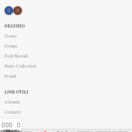
NEGOZIO
Uomo
Donna
Fedi Nuziali
Riolo Collection
Brand
LINK UTILI
Azienda
Contatti
egozio
Filtri
Carrello
Il mio account