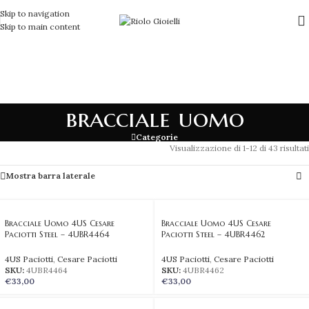
Skip to navigation
Skip to main content
bracciale uomo
Categorie
Visualizzazione di 1-12 di 43 risultati
Mostra barra laterale
Bracciale Uomo 4US Cesare
Bracciale Uomo 4US Cesare
Paciotti Steel – 4UBR4464
Paciotti Steel – 4UBR4462
4US Paciotti
,
Cesare Paciotti
4US Paciotti
,
Cesare Paciotti
SKU:
4UBR4464
SKU:
4UBR4462
€
33,00
€
33,00