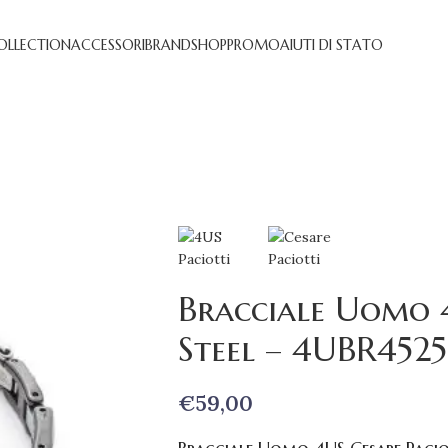
OLLECTION
ACCESSORI
BRAND
SHOP
PROMO
AIUTI DI STATO
Bracciale Uomo 4
Steel – 4UBR4525
€
59,00