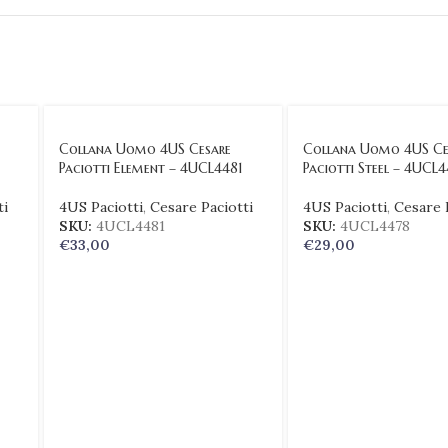
Collana Uomo 4US Cesare
Collana Uomo 4US Ce
Paciotti Element – 4UCL4481
Paciotti Steel – 4UCL
ti
4US Paciotti
,
Cesare Paciotti
4US Paciotti
,
Cesare 
SKU:
4UCL4481
SKU:
4UCL4478
€
33,00
€
29,00