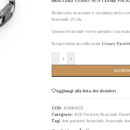
Bracciale Uomo 4US Cesare Pacio
Realizzato in acciaio e ceramica nera co
bracciale: 21 cm.
Questo bracciale verrà spedito con scato
Scopri tutta la collezione
Cesare Paciot
-
+
AGGIUN
Aggiungi alla lista dei desideri
COD:
4UBR4525
Categorie:
4US Paciotti
,
Bracciali
,
Gioiel
Tag:
4us paciotti
,
bracciale
,
bracciale u