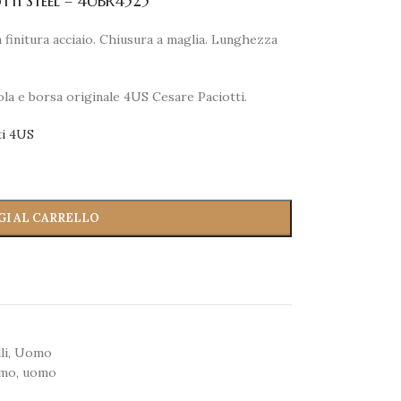
tti Steel – 4UBR4525
n finitura acciaio. Chiusura a maglia. Lunghezza
la e borsa originale 4US Cesare Paciotti.
ti 4US
GI AL CARRELLO
li
,
Uomo
omo
,
uomo