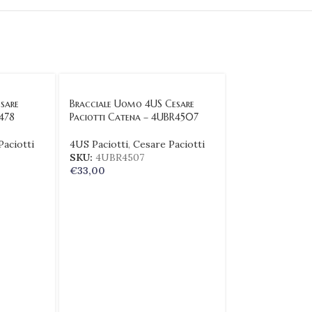
sare
Bracciale Uomo 4US Cesare
4478
Paciotti Catena – 4UBR4507
Paciotti
4US Paciotti
,
Cesare Paciotti
SKU:
4UBR4507
€
33,00
Bracciale Uomo
Paciotti Caten
4US Paciotti
,
C
SKU:
4UBR450