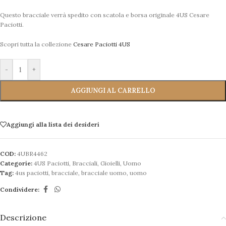
Questo bracciale verrà spedito con scatola e borsa originale 4US Cesare
Paciotti.
Scopri tutta la collezione
Cesare Paciotti 4US
-
+
AGGIUNGI AL CARRELLO
Aggiungi alla lista dei desideri
COD:
4UBR4462
Categorie:
4US Paciotti
,
Bracciali
,
Gioielli
,
Uomo
Tag:
4us paciotti
,
bracciale
,
bracciale uomo
,
uomo
Condividere:
Descrizione