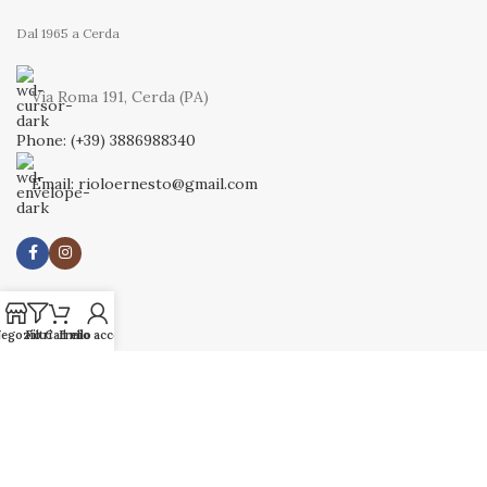
Dal 1965 a Cerda
Via Roma 191, Cerda (PA)
Phone: (+39) 3886988340
Email: rioloernesto@gmail.com
NEGOZIO
egozio
Filtri
Carrello
Il mio account
Uomo
Donna
Fedi Nuziali
Riolo Collection