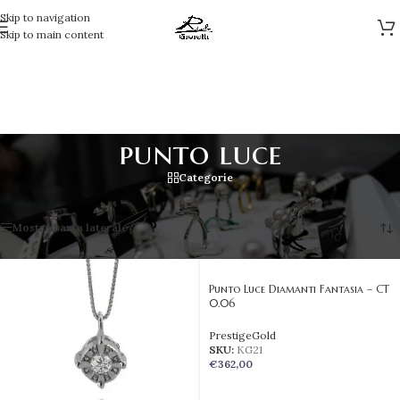
Skip to navigation
Skip to main content
punto luce
Categorie
Visualizzazione di 3 risultati
Mostra barra laterale
Punto Luce Diamanti Fantasia – CT
0.06
PrestigeGold
SKU:
KG21
€
362,00