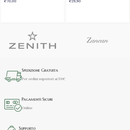
€
70,00
€
29,90
Spedizione Gratuita
Per ordini superiori ai 59€
Pagamenti Sicuri
Online
Supporto