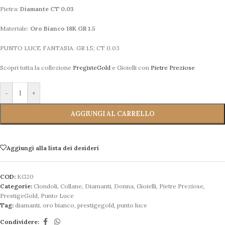
Pietra:
Diamante CT 0.03
Materiale:
Oro Bianco 18K GR 1.5
PUNTO LUCE FANTASIA. GR 1.5; CT 0.03
Scopri tutta la collezione
PregisteGold
e Gioielli con
Pietre Preziose
-
+
AGGIUNGI AL CARRELLO
Aggiungi alla lista dei desideri
COD:
KG20
Categorie:
Ciondoli
,
Collane
,
Diamanti
,
Donna
,
Gioielli
,
Pietre Preziose
,
PrestigeGold
,
Punto Luce
Tag:
diamanti
,
oro bianco
,
prestigegold
,
punto luce
Condividere: