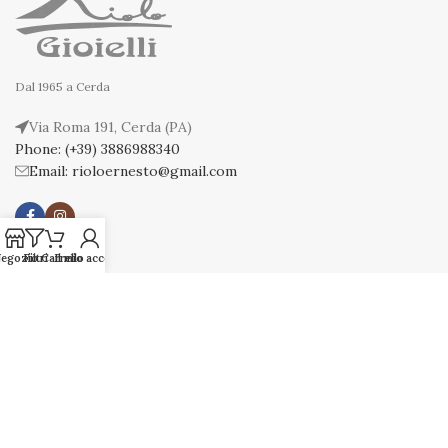
Dal 1965 a Cerda
Via Roma 191, Cerda (PA)
Phone: (+39) 3886988340
Email: rioloernesto@gmail.com
egozio
Filtri
Carrello
Il mio account
NEGOZIO
Uomo
Donna
Fedi Nuziali
Riolo Collection
Brand