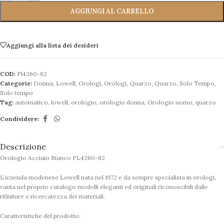
AGGIUNGI AL CARRELLO
Aggiungi alla lista dei desideri
COD:
Pl4260-82
Categorie:
Donna
,
Lowell
,
Orologi
,
Orologi
,
Quarzo
,
Quarzo
,
Solo Tempo
,
Solo tempo
Tag:
automatico
,
lowell
,
orologio
,
orologio donna
,
Orologio uomo
,
quarzo
Condividere:
Descrizione
Orologio Acciaio Bianco PL4260-82
L’azienda modenese Lowell nata nel 1972 e da sempre specialista in orologi,
vanta nel proprio catalogo modelli eleganti ed originali riconoscibili dalle
rifiniture e ricercatezza dei materiali.
Caratteristiche del prodotto: