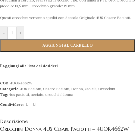
Orecchini a cerchio, realizzati in Acciaio 316L con finitura PVD oro. Orecchino
piccolo: 13,5 mm. Orecchino grande: 19 mm.
Questi orecchini verranno spediti con Scatola Originale 4US Cesare Paciotti.
-
+
AGGIUNGI AL CARRELLO
Aggiungi alla lista dei desideri
COD:
4UOR4662W
Categorie:
4US Paciotti
,
Cesare Paciotti
,
Donna
,
Gioielli
,
Orecchini
Tag:
4us paciotti
,
acciaio
,
orecchini donna
Condividere:
Descrizione
Orecchini Donna 4US Cesare Paciotti – 4UOR4662W