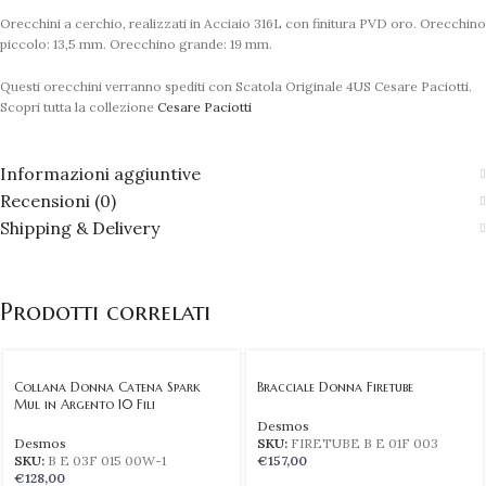
Orecchini a cerchio, realizzati in Acciaio 316L con finitura PVD oro. Orecchino
piccolo: 13,5 mm. Orecchino grande: 19 mm.
Questi orecchini verranno spediti con Scatola Originale 4US Cesare Paciotti.
Scopri tutta la collezione
Cesare Paciotti
Informazioni aggiuntive
Recensioni (0)
Shipping & Delivery
Prodotti correlati
Collana Donna Catena Spark
Bracciale Donna Firetube
Mul in Argento 10 Fili
Desmos
Desmos
SKU:
FIRETUBE B E 01F 003
SKU:
B E 03F 015 00W-1
€
157,00
€
128,00