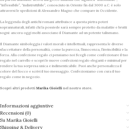
“inflessibile”, “indistruttibile”, conosciuto in Oriente fin dal 3000 a.C. è solo
attraversi le spedizioni di Alessandro Magno che compare in Occidente.
La leggenda degli antichi romani attribuisce a questa pietra poteri
soprannaturali, infatti chi la possiede sarà sempre protetto da malattie e brutti
sogni: ancora oggi molti associano il Diamante ad un potente talismano.
Il Diamante simboleggia i valori morali e intellettuali, rappresenta le diverse
sfaccettature della personalità, come la purezza, l’innocenza, l’invincibilità e la
forza. Alla confezione regalo ci pensiamo noi Scegli come confezionare il tuo
regalo nel carrello e scopri le nuove confezioni regalo eleganti e minimal per
rendere la tua sorpresa unica e indimenticabile. Puoi anche personalizza il
colore del fiocco e scrivi il tuo messaggio. Confezioniamo con cura il tuo
regalo come in negozio.
Scopri altri prodotti
Marika Gioielli
nel nostro store.
Informazioni aggiuntive
Recensioni (0)
Su Marika Gioielli
Shipping & Delivery