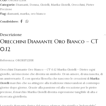
COD:
ORGRIF12SIR
Categorie:
Diamanti
,
Donna
,
Gioielli
,
Marika Gioielli
,
Orecchini
,
Pietre
Preziose
Tag:
diamanti
,
marika
,
oro bianco
Condividere:
Descrizione
Orecchini Diamante Oro Bianco – CT
0.12
Referenza: ORGRIF12SIR
Orecchini Diamante Oro Bianco – CT 0.12 Marika Gioielli – Dietro ogni
gioiello, un’emozione che diventa un simbolo. Di un amore, di una nascita, di
un anniversario. È con questa filosofia che nascono le creazioni di
Marika
Gioielli
marchio che sa attingere alla tradizione rinnovandosi al contempo
giorno dopo giorno. Grazie alla passione ed alla vocazione per le pietre
preziose, il marchio Marika Gioielli diventa espressione tangibile di alta e
ricercata gioielleria.
La parola diamante deriva dal greco adamas che significa “indomabile”,