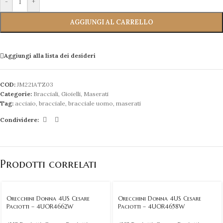
-
+
AGGIUNGI AL CARRELLO
Aggiungi alla lista dei desideri
COD:
JM221ATZ03
Categorie:
Bracciali
,
Gioielli
,
Maserati
Tag:
acciaio
,
bracciale
,
bracciale uomo
,
maserati
Condividere:
Prodotti correlati
Orecchini Donna 4US Cesare
Orecchini Donna 4US Cesare
Paciotti – 4UOR4662W
Paciotti – 4UOR4658W