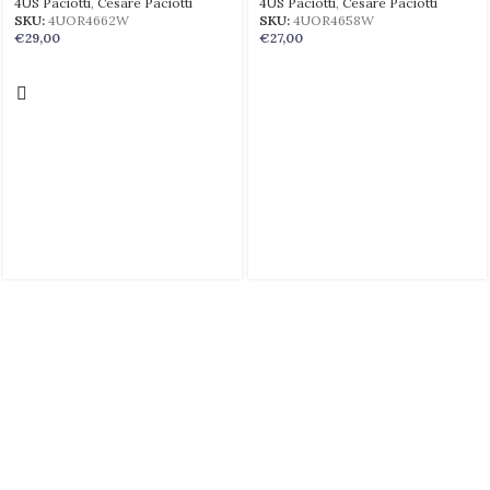
4US Paciotti
,
Cesare Paciotti
4US Paciotti
,
Cesare Paciotti
SKU:
4UOR4662W
SKU:
4UOR4658W
€
29,00
€
27,00