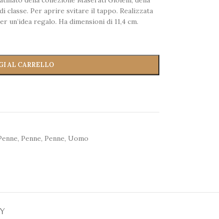
tinato della collezione Maserati Gioielli, della
 classe. Per aprire svitare il tappo. Realizzata
r un’idea regalo. Ha dimensioni di 11,4 cm.
GI AL CARRELLO
Penne
,
Penne
,
Penne
,
Uomo
RY