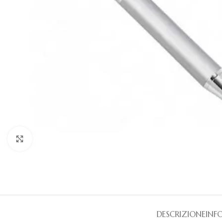
Clicca per ingrandire
DESCRIZIONE
INF