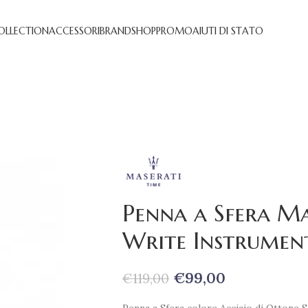
OLLECTION
ACCESSORI
BRAND
SHOP
PROMO
AIUTI DI STATO
Penna a Sfera Ma
Write Instrumen
€
99,00
€
119,00