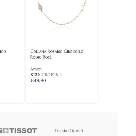
ico
Collana Rosario Girocollo
Collana Rosari
Rodio Rosé
Cristalli
Amen
Amen
SKU:
CROB25-1
SKU:
CROBN3
€
49,90
€
49,90
Tessia Gioielli