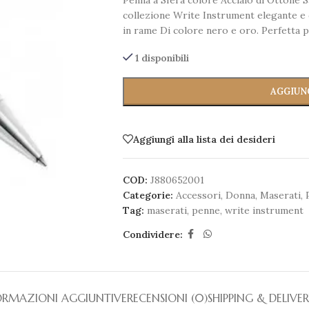
Penna a Sfera colore Acciaio di Ottone Sa
collezione Write Instrument elegante e di
in rame Di colore nero e oro. Perfetta pe
1 disponibili
AGGIUN
Aggiungi alla lista dei desideri
COD:
J880652001
Categorie:
Accessori
,
Donna
,
Maserati
,
Tag:
maserati
,
penne
,
write instrument
Condividere:
ORMAZIONI AGGIUNTIVE
RECENSIONI (0)
SHIPPING & DELIVE