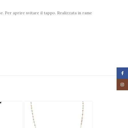
e. Per aprire svitare il tappo. Realizzata in rame
Face
Insta