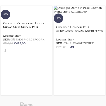
-17%
-12%
Orologio Cronografo Uomo
Nuovo Mare Nero in Pelle
Orologio Uomo in Pelle
Automatico Locman Montecristo
Locman Italy
SKU:
0555M09R-0RCBRGGPK
Locman Italy
€
499,00
SKU:
0541A19S-00PTWHPK
€
598,00
€
719,00
€
820,00