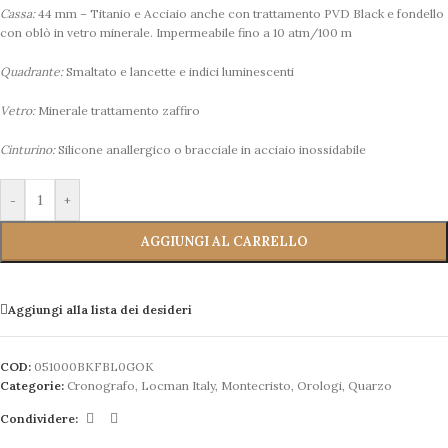
Cassa:
44 mm – Titanio e Acciaio anche con trattamento PVD Black e fondello
con oblò in vetro minerale. Impermeabile fino a 10 atm/100 m
Quadrante:
Smaltato e lancette e indici luminescenti
Vetro:
Minerale trattamento zaffiro
Cinturino:
Silicone anallergico o bracciale in acciaio inossidabile
-
+
AGGIUNGI AL CARRELLO
Aggiungi alla lista dei desideri
COD:
051000BKFBL0GOK
Categorie:
Cronografo
,
Locman Italy
,
Montecristo
,
Orologi
,
Quarzo
Condividere: