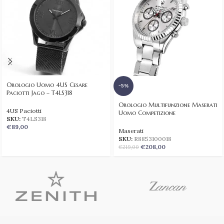
Orologio Uomo 4US Cesare
-5%
Paciotti Jago – T4LS318
Orologio Multifunzione Maserati
4US Paciotti
Uomo Competizione
SKU:
T4LS318
€
89,00
Maserati
SKU:
R8853100018
€
208,00
€
219,00