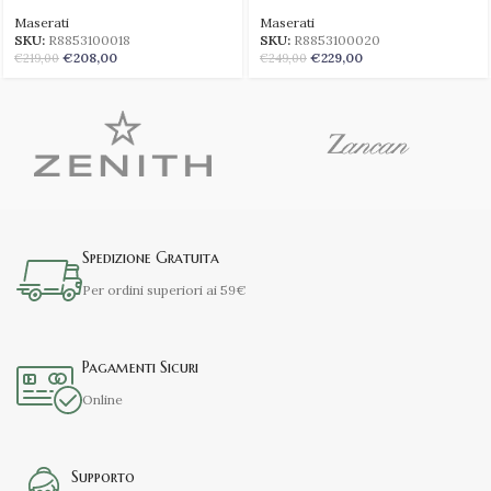
Maserati
Maserati
SKU:
R8853100018
SKU:
R8853100020
€
208,00
€
229,00
€
219,00
€
249,00
Spedizione Gratuita
Per ordini superiori ai 59€
Pagamenti Sicuri
Online
Supporto