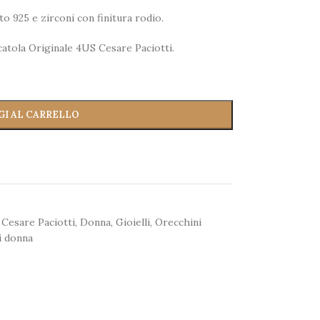
to 925 e zirconi con finitura rodio.
catola Originale 4US Cesare Paciotti.
GI AL CARRELLO
Cesare Paciotti
,
Donna
,
Gioielli
,
Orecchini
i donna