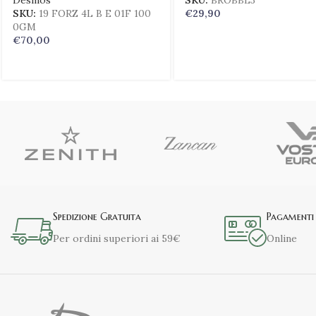
Desmos
SKU:
BROBBL3
SKU:
19 FORZ 4L B E 01F 100
€
29,90
0GM
€
70,00
Spedizione Gratuita
Pagamenti 
Per ordini superiori ai 59€
Online