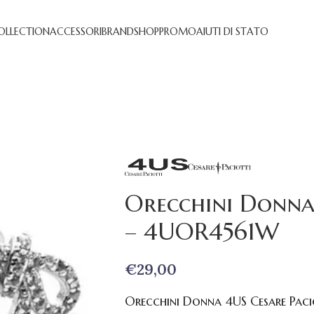
OLLECTION
ACCESSORI
BRAND
SHOP
PROMO
AIUTI DI STATO
Orecchini Donna 
– 4UOR4561W
€
29,00
Orecchini Donna 4US Cesare Pac