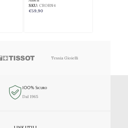
Amen
Amen
SKU:
CRORN4
SKU:
CROBN3-
€
59,90
€
49,90
Tessia Gioielli
100% Sicuro
Dal 1965
LINK UTILI