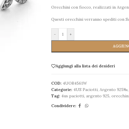
Orecchini con fiocco, realizzati in Argen
Questi orecchini verranno spediti con S
-
+
AGGIUN
Aggiungi alla lista dei desideri
COD:
4UOR4561W
Categorie:
4US Paciotti
,
Argento 925‰
,
Tag:
4us paciotti
,
argento 925
,
orecchin
Condividere: