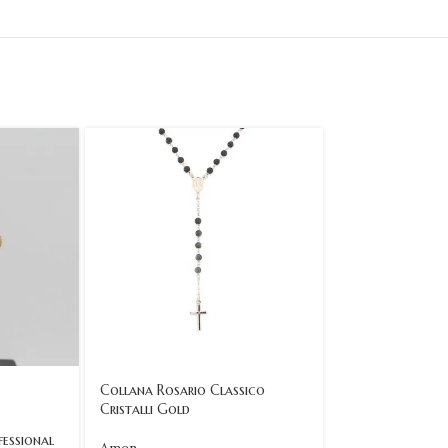
Collana Rosario Classico
Collana Rosario
Cristalli Gold
Cristalli
essional