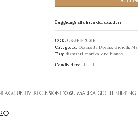
AGGIUN
Aggiungi alla lista dei desideri
COD:
ORGRIF20SIR
Categorie:
Diamanti
,
Donna
,
Gioielli
,
Mar
Tag:
diamanti
,
marika
,
oro bianco
Condividere:
I AGGIUNTIVE
RECENSIONI (0)
SU MARIKA GIOIELLI
SHIPPING
.20