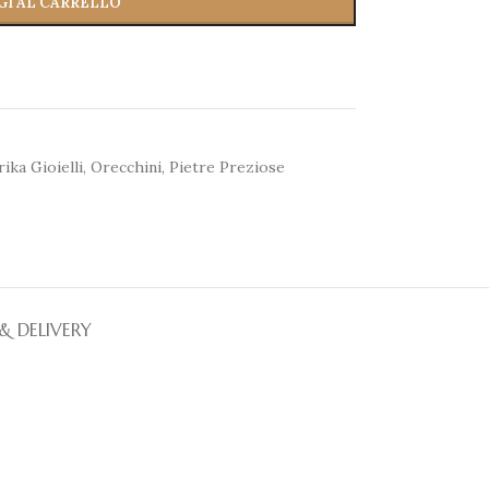
GI AL CARRELLO
ika Gioielli
,
Orecchini
,
Pietre Preziose
 & DELIVERY