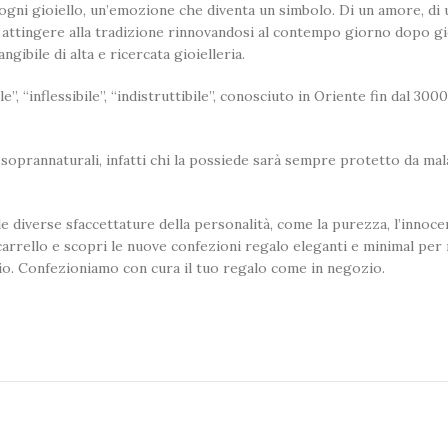
ni gioiello, un’emozione che diventa un simbolo. Di un amore, di un
attingere alla tradizione rinnovandosi al contempo giorno dopo gio
gibile di alta e ricercata gioielleria.
 “inflessibile”, “indistruttibile”, conosciuto in Oriente fin dal 3000
 soprannaturali, infatti chi la possiede sarà sempre protetto da mal
e diverse sfaccettature della personalità, come la purezza, l’innocenza
arrello e scopri le nuove confezioni regalo eleganti e minimal per 
gio. Confezioniamo con cura il tuo regalo come in negozio.