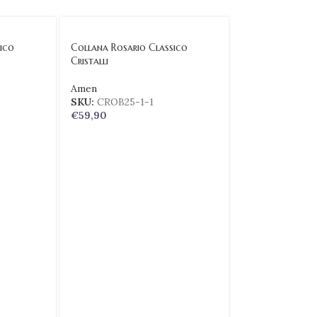
ico
Collana Rosario Classico
Cristalli
Amen
SKU:
CROB25-1-1
€
59,90
Collana Rosario
Cristalli
Amen
SKU:
CROBN3-
€
49,90