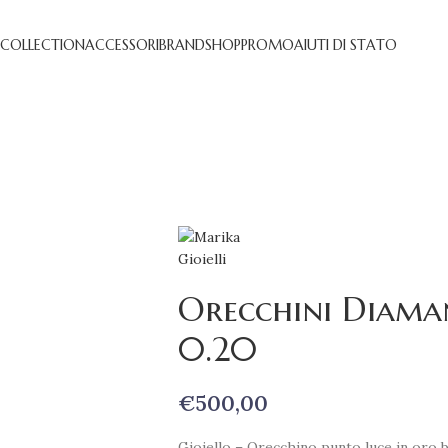
 COLLECTION
ACCESSORI
BRAND
SHOP
PROMO
AIUTI DI STATO
Orecchini Diama
0.20
€
500,00
Gioiello – Orecchino punto luce in oro b