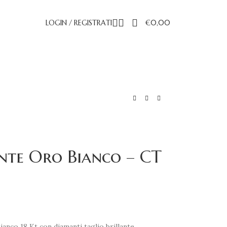
LOGIN / REGISTRATI
€
0,00
nte Oro Bianco – CT
ianco 18 Kt con diamanti taglio brillante