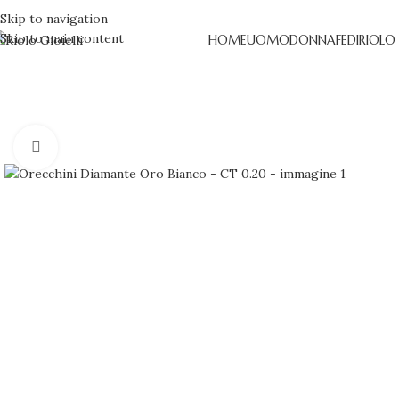
Skip to navigation
Skip to main content
HOME
UOMO
DONNA
FEDI
RIOLO
Clicca per ingrandire