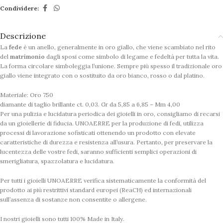
Condividere:
Descrizione
La
fede
è un anello, generalmente in oro giallo, che viene scambiato nel rito
del
matrimonio
dagli sposi come simbolo di legame e fedeltà per tutta la vita.
La forma circolare simboleggia l’unione. Sempre più spesso il tradizionale oro
giallo viene integrato con o sostituito da oro bianco, rosso o dal platino.
Materiale: Oro 750
diamante di taglio brillante ct. 0,03. Gr da 5,85 a 6,85 – Mm 4,00
Per una pulizia e lucidatura periodica dei gioielli in oro, consigliamo di recarsi
da un gioiellerie di fiducia. UNOAERRE per la produzione di fedi, utilizza
processi di lavorazione sofisticati ottenendo un prodotto con elevate
caratteristiche di durezza e resistenza all’usura. Pertanto, per preservare la
lucentezza delle vostre fedi, saranno sufficienti semplici operazioni di
smerigliatura, spazzolatura e lucidatura.
Per tutti i gioielli UNOAERRE verifica sistematicamente la conformità del
prodotto ai più restrittivi standard europei (ReaCH) ed internazionali
sull’assenza di sostanze non consentite o allergene.
I nostri gioielli sono tutti 100% Made in Italy.