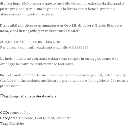
di circa 1mm. Molto spesso questo modello viene impreziosito da diamanti o
pietre preziose, per la sua larghezza e la forma che si bene si prestano
all’inserimento di pietre preziose.
Disponibile in diverse grammature in Oro 18k di colore Giallo, Bianco e
Rosa, vieni in negozio per vedere tutti i modelli.
ct. 0,03.
Gr da 5,85 a 6,85
– Mm 4,00
Per informazioni sui prezzi contattaci allo 0918992387
Le incisioni interne con nomi e data sono sempre in omaggio, come è in
omaggio la couvette contenente le fedi nuziali.
Riolo Gioielli
dal 1965 fornisce il servizio di riparazione gioielli, fedi e orologi.
Cambiare la dimensione, modificare e personalizzare il tuo gioiello, è la nostra
professione.
Aggiungi alla lista dei desideri
COD:
comoda0.4bi
Categorie:
Comode
,
Fedi Nuziali
,
Unoaerre
Tag:
Classiche