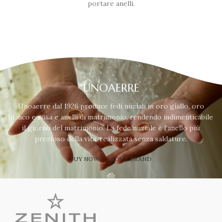
portare anelli.
UNOAERRE
Unoaerre dal 1926 produce fedi nuziali in oro giallo, oro
bianco e rosa e anelli di matrimonio, rendendo indimenticabile
il giorno del matrimonio. La fede nuziale è l’anello più
prezioso della vita, realizzata senza saldature.
BUY NOW
ABOUT BRAND