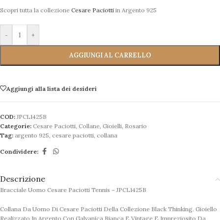
Scopri tutta la collezione
Cesare Paciotti
in Argento 925
-
+
AGGIUNGI AL CARRELLO
Aggiungi alla lista dei desideri
COD:
JPCL1425B
Categorie:
Cesare Paciotti
,
Collane
,
Gioielli
,
Rosario
Tag:
argento 925
,
cesare paciotti
,
collana
Condividere:
Descrizione
Bracciale Uomo Cesare Paciotti Tennis – JPCL1425B
Collana Da Uomo Di Cesare Paciotti Della Collezione Black Thinking. Gioiello
Realizzato In Argento Con Galvanica Bianca E Vintage E Impreziosito Da