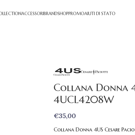
OLLECTION
ACCESSORI
BRAND
SHOP
PROMO
AIUTI DI STATO
Collana Donna 4
4UCL4208W
€
35,00
Collana Donna 4US Cesare Paci