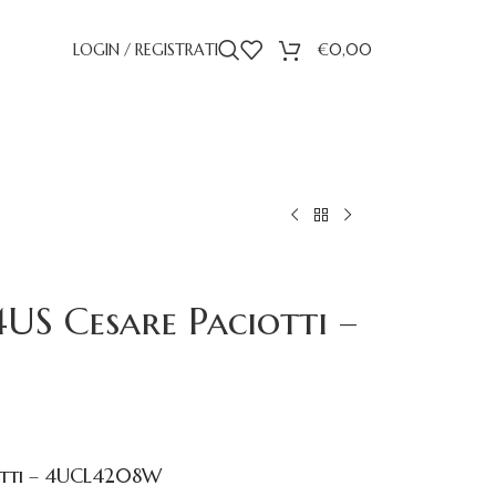
LOGIN / REGISTRATI
€
0,00
US Cesare Paciotti –
otti – 4UCL4208W