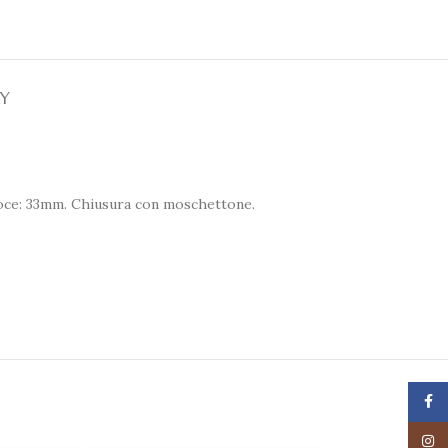
RY
croce: 33mm. Chiusura con moschettone.
Face
Insta