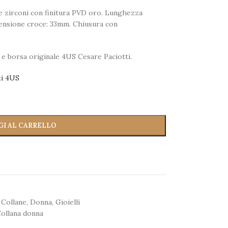
 e zirconi con finitura PVD oro. Lunghezza
mensione croce: 33mm. Chiusura con
 e borsa originale 4US Cesare Paciotti.
ti 4US
GI AL CARRELLO
Collane
,
Donna
,
Gioielli
ollana donna