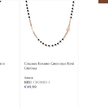
ico
Collana Rosario Girocollo Rosé
-17%
Cristalli
SOLD
Amen
OUT
SKU:
CROBN3-1
€
49,90
Punto Luce Dia
Bianco – CT 0.
Marika Gioielli
SKU:
CDGRIF0