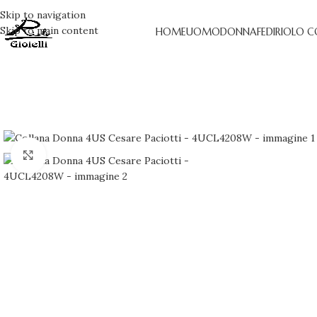
Skip to navigation
Skip to main content
HOME
UOMO
DONNA
FEDI
RIOLO C
Clicca per ingrandire