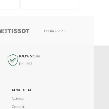
€
199,
€
240,00
Tessia Gioielli
100% Sicuro
Dal 1965
LINK UTILI
Azienda
Contatti