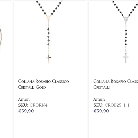
Collana Rosario Classico
Collana Rosario Class
Cristalli Gold
Cristalli
Amen
Amen
SKU:
CRORN4
SKU:
CROB25-1-1
€
59,90
€
59,90