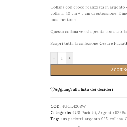
Collana con croce realizzata in argento
collana: 40 cm + 5 cm di estensione. Di
moschettone.
Questa collana verrà spedita con scatola
Scopri tutta la collezione
Cesare Paciot
-
+
AGGIUN
Aggiungi alla lista dei desideri
COD:
4UCL4208W
Categorie:
4US Paciotti
,
Argento 925‰
,
Tag:
4us paciotti
,
argento 925
,
collana
,
C