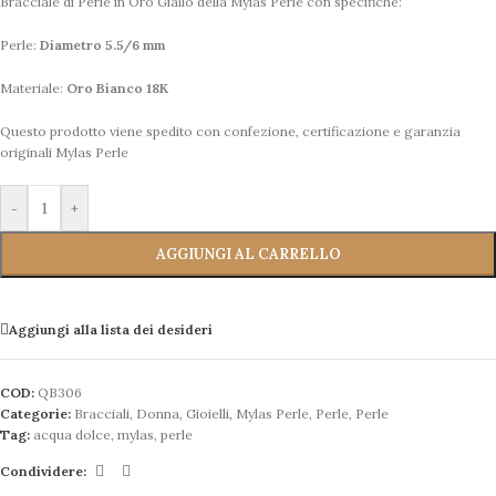
Bracciale di Perle in Oro Giallo della Mylas Perle con specifiche:
Perle:
Diametro 5.5/6 mm
Materiale:
Oro Bianco 18K
Questo prodotto viene spedito con confezione, certificazione e garanzia
originali Mylas Perle
-
+
AGGIUNGI AL CARRELLO
Aggiungi alla lista dei desideri
COD:
QB306
Categorie:
Bracciali
,
Donna
,
Gioielli
,
Mylas Perle
,
Perle
,
Perle
Tag:
acqua dolce
,
mylas
,
perle
Condividere: