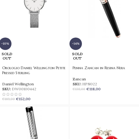
-10%
-14%
SOLD
SOLD
OUT
OUT
Orologio Daniel Wellington Petite
Penna Zancan in Resina Nera
Pressed Sterling
Zancan
Daniel Wellington
SKU:
HPN022
SKU:
DW00100442
€
118,00
€
138,00
€
152,00
€
169,00