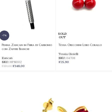
SOLD
-7%
OUT
Penna Zancan in Fibra di Carbonio
Tessia Orecchini Lobo Corallo
con Zaffiri Bianchi
Tessia Gioielli
Zancan
SKU:
04706
SKU:
HPN002
€
25,90
€
148,00
€
159,00